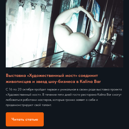
Выставка «Художественный мост» соединит
живописцев и звезд шоу-бизнеса в Kalina Bar
С 16 по 20 октября пройдет первая и уникальная в своем роде выставка проекта
«Художественный мост». В течение пяти дней гости ресторана Kalina Bar смогут
любоваться работами мастеров, которые громко заявят о себе и
продемонстрируют свой талант.
Читать статью